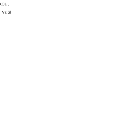
kou.
 vaší