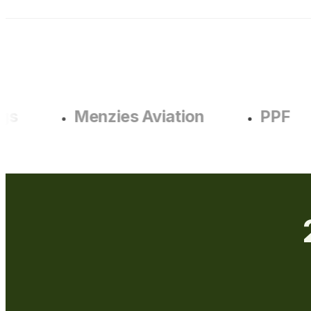
Menzies Aviation
PPF