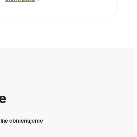
te
elně obměňujeme