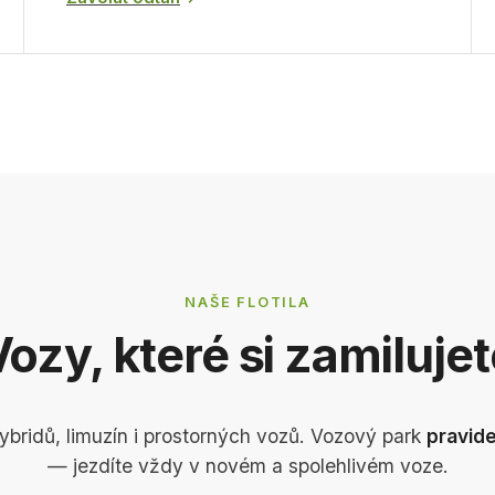
NAŠE FLOTILA
ozy, které si zamiluje
hybridů, limuzín i prostorných vozů. Vozový park
pravid
— jezdíte vždy v novém a spolehlivém voze.