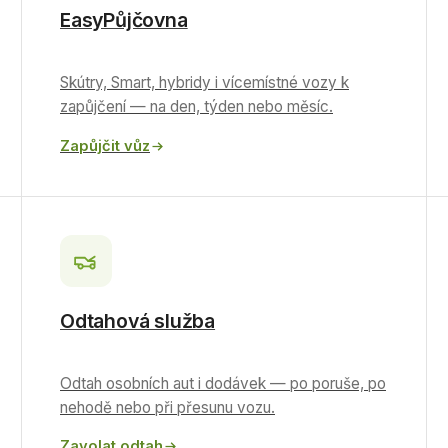
EasyPůjčovna
Skútry, Smart, hybridy i vícemístné vozy k
zapůjčení — na den, týden nebo měsíc.
Zapůjčit vůz
Odtahová služba
Odtah osobních aut i dodávek — po poruše, po
nehodě nebo při přesunu vozu.
Zavolat odtah