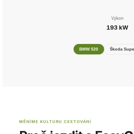
Výkon
193 kW
BMW 520
Škoda Supe
MĚNÍME KULTURU CESTOVÁNÍ