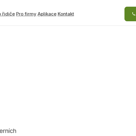
 řidiče
Pro firmy
Aplikace
Kontakt
erních