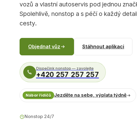
vozů a vlastní autoservis pod jednou znač
Spolehlivě, nonstop a s péčí o každý detail
cesty.
Objednat vůz
Stáhnout aplikaci
Dispečink nonstop — zavolejte
+420 257 257 257
Jezděte na sebe, výplata týdně
Nábor řidičů
Nonstop 24/7