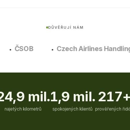
DŮVĚŘUJÍ NÁM
ČSOB
Czech Airlines Handling
24,9
mil.
1,9
mil.
217
najetých kilometrů
spokojených klientů
prověřených řidi