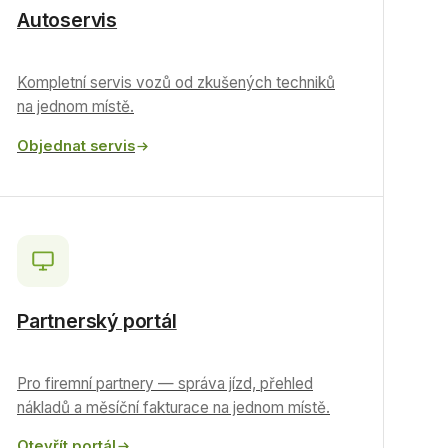
Autoservis
Kompletní servis vozů od zkušených techniků
na jednom místě.
Objednat servis
Partnerský portál
Pro firemní partnery — správa jízd, přehled
nákladů a měsíční fakturace na jednom místě.
Otevřít portál