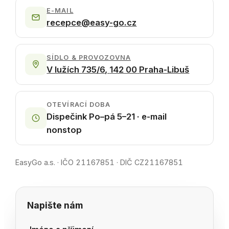
E-MAIL
recepce@easy-go.cz
SÍDLO & PROVOZOVNA
V lužích 735/6
,
142 00
Praha-Libuš
OTEVÍRACÍ DOBA
Dispečink
Po–pá 5–21
·
e-mail
nonstop
EasyGo a.s.
·
IČO
21167851
·
DIČ
CZ21167851
Napište nám