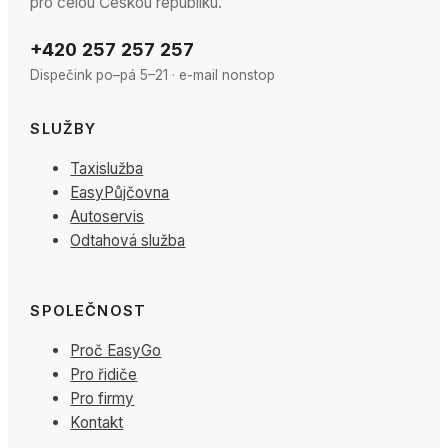
pro celou Českou republiku.
+420 257 257 257
Dispečink
po–pá 5–21
·
e-mail nonstop
SLUŽBY
Taxislužba
EasyPůjčovna
Autoservis
Odtahová služba
SPOLEČNOST
Proč EasyGo
Pro řidiče
Pro firmy
Kontakt